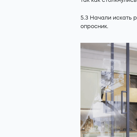
так как столкнулис
5.3 Начали искать 
опросник.