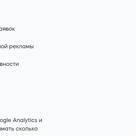
аявок
ной рекламы
вности
gle Analytics и
имать сколько