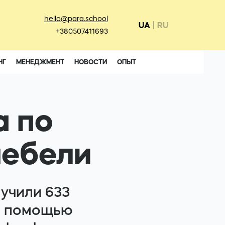
hello@para.school
UA
RU
+380507411693
НГ
МЕНЕДЖМЕНТ
НОВОСТИ
ОПЫТ
а по
мебели
лучили 633
 с помощью