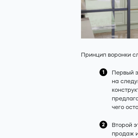
Принцип воронки с
Первый э
на следу
конструк
предлага
чего ост
Второй э
продаж и