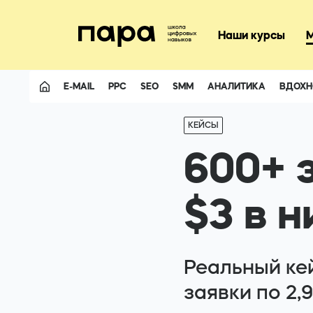
+3805074116
Наши курсы
E-MAIL
PPC
SEO
SMM
АНАЛИТИКА
ВДОХН
Facebook
КЕЙСЫ
Telegram
600+ з
$3 в 
Реальный кей
заявки по 2,