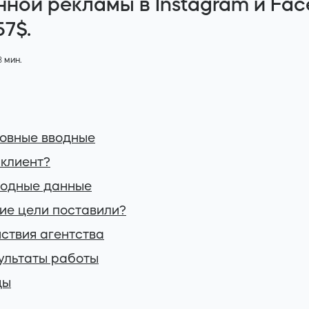
ной рекламы в Instagram и Fac
57$.
3
мин.
новные вводные
 клиент?
ходные данные
кие цели поставили?
йствия агентства
зультаты работы
ды