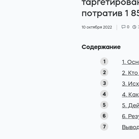
таргетирован
потратив 1 8
0
10 октября 2022
Содержание
1. Ос
2. Кто
3. Ис
4. Ка
5. Де
6. Ре
Выво