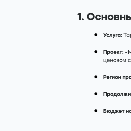
1. Основн
Услуга:
Та
Проект:
«M
ценовом с
Регион пр
Продолжит
Бюджет на