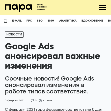
E-MAIL
PPC
SEO
SMM
АНАЛИТИКА
ВДОХНОВЕНИЕ
В
НОВОСТИ
Google Ads
анонсировал важные
изменения
UA
RU
Срочные новости! Google Ads
анонсировал изменения в
Ответим на почти все вопросы :)
работе типов соответствия.
hello@para.school
5 февраля 2021
0
< 1
мин.
+380507411693
С февраля 2021 года фразовое соответствие будет