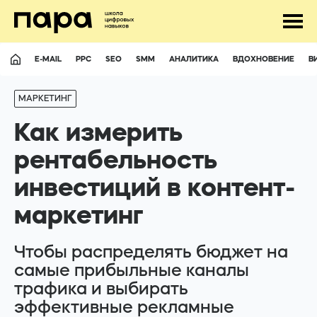
E-MAIL
PPC
SEO
SMM
АНАЛИТИКА
ВДОХНОВЕНИЕ
В
МАРКЕТИНГ
Как измерить
рентабельность
инвестиций в контент-
UA
RU
маркетинг
Ответим на почти все вопросы :)
Чтобы распределять бюджет на
самые прибыльные каналы
hello@para.school
трафика и выбирать
эффективные рекламные
+380507411693