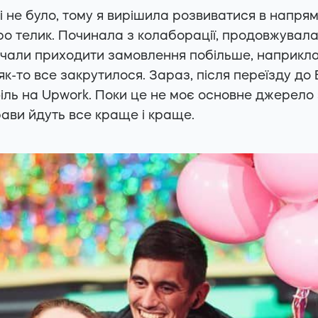
 не було, тому я вирішила розвиватися в напрямк
ро телик. Починала з колаборації, продовжувала
почали приходити замовлення побільше, наприкла
як-то все закрутилося. Зараз, після переїзду до 
ль на Upwork. Поки це не моє основне джерело з
ави йдуть все краще і краще.