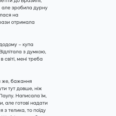
етіти до Бразилії,
, але зробила дурну
алася на
 рази отримала
 додому – купа
 Відлітала з думкою,
 світі, мені треба
ой же, бажання
ти тут довше, ніж
Паулу. Написала їм,
и, але готові надати
я з телика, то поїду