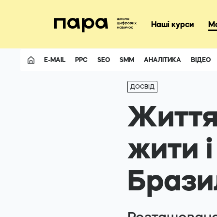
+3805074116
Наші курси
М
E-MAIL
PPC
SEO
SMM
АНАЛІТИКА
ВІДЕО
Facebook
ДОСВІД
Telegram
Життя
жити і
Бразил