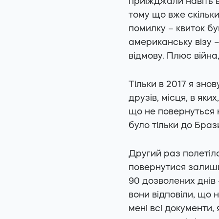
приїжджали навіть в
тому що вже скільки
помилку – квиток б
американську візу –
відмову. Плюс війна
Тільки в 2017 я зно
друзів, місця, в яки
що не повернуться н
було тільки до Брази
Другий раз полетіла
повернутися залиши
90 дозволених днів 
вони відповіли, що 
мені всі документи, 