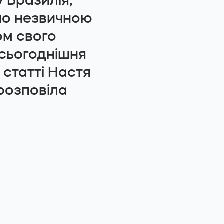
 Бразилія,
но незвичною
ом свого
 сьогоднішня
 статті Настя
 розповіла