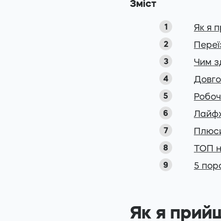
Зміст
Як я 
Переї
Чим з
Довго
Робоч
Лайфх
Плюси
ТОП н
5 пор
Як я прий