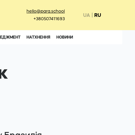
hello@para.school
UA
RU
+380507411693
НЕДЖМЕНТ
НАТХНЕННЯ
НОВИНИ
к