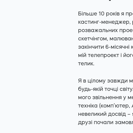
Більше 10 років я п
кастинг-менеджер, 
розважальних проек
скетчінгом, малюва
закінчити 6-місячні
мій телепроект і йо
телик.
Я в цілому завжди м
будь-якій точці світ
мого звільнення у 
техніка (комп’ютер, 
невеликий досвід – 
друзі почали замовл