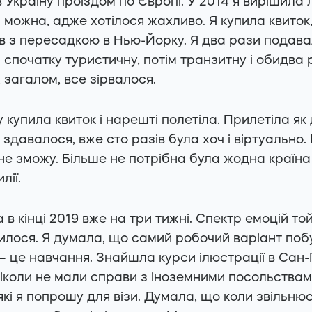
 Україну проїздом по Європі. У 2014 я вирішила л
 можна, адже хотілося жахливо. Я купила квиток
ув з пересадкою в Нью-Йорку. Я два рази подав
 спочатку туристичну, потім транзитну і обидва
, загалом, все зірвалося.
ву купила квиток і нарешті полетіла. Прилетіла як
х, здавалося, вже сто разів була хоч і віртуально.
е зможу. Більше не потрібна була жодна країна в
лії.
 в кінці 2019 вже на три тижні. Спектр емоцій т
лося. Я думала, що самий робочий варіант побу
– це навчання. Знайшла курси ілюстрації в Сан-
ніколи не мали справи з іноземними посольствам
які я попрошу для візи. Думала, що коли звільнюс