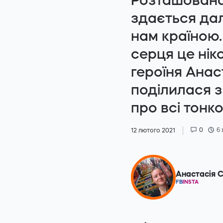
Розташована 
здається да
нам країною.
серця це ні
героїня Анас
поділилася з
про всі тонко
0
6
12 лютого 2021
Анастасія 
FB
INSTA