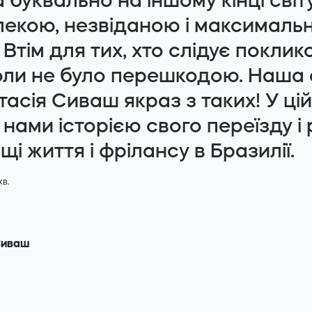
буквально на іншому кінці світу
лекою, незвіданою і максималь
 Втім для тих, хто слідує поклик
коли не було перешкодою. Наша
тасія Сиваш якраз з таких! У цій
 нами історією свого переїзду і
щі життя і фрілансу в Бразилії.
хв.
Сиваш