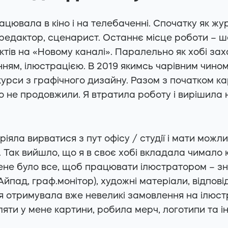
рацювала в кіно і на телебаченні. Спочатку як жур
редактор, сценарист. Останнє місце роботи – 
тів на «Новому каналі». Паралельно як хобі за
нням, ілюстрацією. В 2019 якимсь чарівним чино
 курси з графічного дизайну. Разом з початком к
го не продовжили. Я втратила роботу і вирішила
ріяла вирватися з пут офісу / студії і мати можл
у. Так вийшло, що я в своє хобі вкладала чимало 
мене було все, щоб працювати ілюстратором – зн
Айпад, граф.монітор), художні матеріали, відпові
я отримувала вже невеликі замовлення на ілюстр
яти у мене картини, робила мерч, логотипи та і