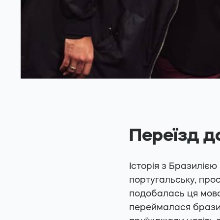
Переїзд до
Історія з Бразилією
португальську, прос
подобалась ця мова (
переймалася бразил