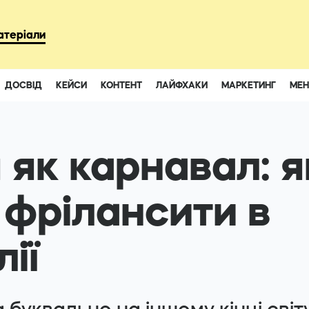
93
атеріали
ДОСВІД
КЕЙСИ
КОНТЕНТ
ЛАЙФХАКИ
МАРКЕТИНГ
МЕ
Instagram
Youtube
 як карнавал: я
 фрілансити в
ії