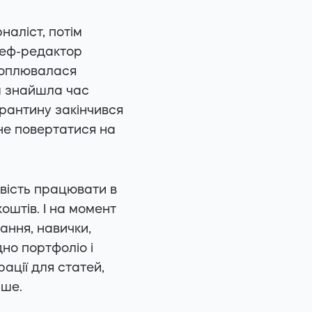
наліст, потім
шеф-редактор
хоплювалася
м знайшла час
арантину закінчився
 не повертатися на
ивість працювати в
коштів. І на момент
ання, навички,
дно портфоліо і
ації для статей,
нше.