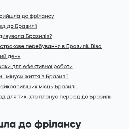
прийшла до фрілансу
зд до Бразилії
дивувала Бразилія?
строкове перебування в Бразилії. Віза
ий день
аки для ефективної роботи
 і мінуси життя в Бразилії
айкрасивіших місць Бразилії
ад для тих, хто планує переїзд до Бразилії
шла до фрілансу