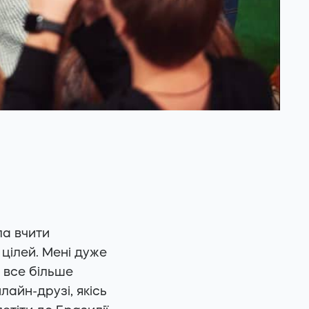
ла вчити
цілей. Мені дуже
я все більше
айн-друзі, якісь