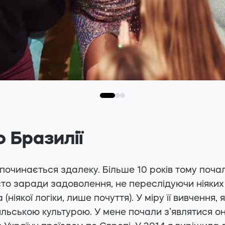
 Бразилії
 починається здалеку. Більше 10 років тому поча
то заради задоволення, не переслідуючи ніяких 
ніякої логіки, лише почуття). У міру її вивчення, 
ьською культурою. У мене почали з’являтися онл