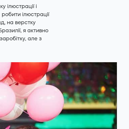
у ілюстрації і
 робити ілюстрації
д, на верстку
Бразилії, я активно
аробітку, але з