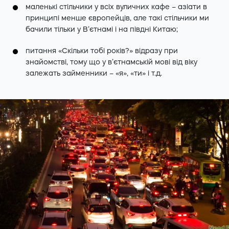
маленькі стільчики у всіх вуличних кафе – азіати в
принципі менше європейців, але такі стільчики ми
бачили тільки у В’єтнамі і на півдні Китаю;
питання «Скільки тобі років?» відразу при
знайомстві, тому що у в’єтнамській мові від віку
залежать займенники – «я», «ти» і т.д.