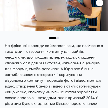
На фрілансі я завжди займалася всім, що пов’язано з
текстами – створення контенту для сайтів,
лендінгами, що продають, переклади, складання
ключових слів для SEO статей, написання сценаріїв
для форумів, емейл-розсилок. А Юра все більше
заглиблювався в створення і коригування
візуального контенту – корекція фото і відео, монтаж
відео, створення банерів і відео в стилі стоп-моушен.
Якщо чесно, спочатку ми більше хотіли заробляти
своєю справою – походами, але в кризовий 2014-й
рік з цим було складно, і ми більше переключилися