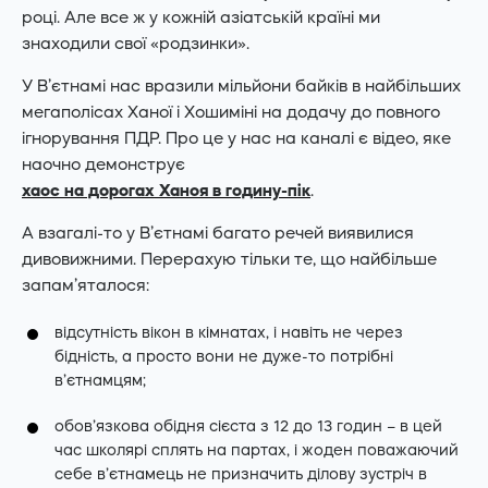
році. Але все ж у кожній азіатській країні ми
знаходили свої «родзинки».
У В’єтнамі нас вразили мільйони байків в найбільших
мегаполісах Ханої і Хошиміні на додачу до повного
ігнорування ПДР. Про це у нас на каналі є відео, яке
наочно демонструє
хаос на дорогах Ханоя в годину-пік
.
А взагалі-то у В’єтнамі багато речей виявилися
дивовижними. Перерахую тільки те, що найбільше
запам’яталося:
відсутність вікон в кімнатах, і навіть не через
бідність, а просто вони не дуже-то потрібні
в’єтнамцям;
обов’язкова обідня сієста з 12 до 13 годин – в цей
час школярі сплять на партах, і жоден поважаючий
себе в’єтнамець не призначить ділову зустріч в