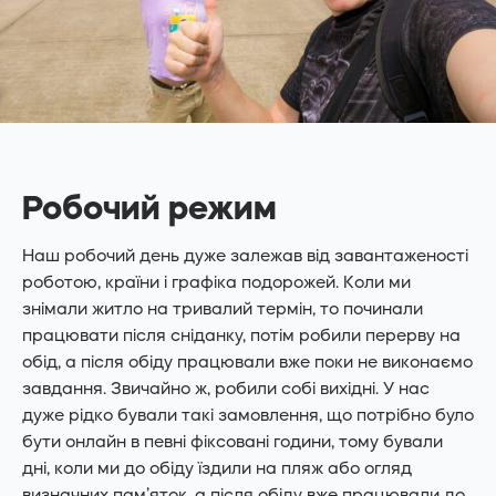
Робочий режим
Наш робочий день дуже залежав від завантаженості
роботою, країни і графіка подорожей. Коли ми
знімали житло на тривалий термін, то починали
працювати після сніданку, потім робили перерву на
обід, а після обіду працювали вже поки не виконаємо
завдання. Звичайно ж, робили собі вихідні. У нас
дуже рідко бували такі замовлення, що потрібно було
бути онлайн в певні фіксовані години, тому бували
дні, коли ми до обіду їздили на пляж або огляд
визначних пам’яток, а після обіду вже працювали до