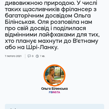
дивовижною природою. У числі
таких щасливчиків фрілансер з
багаторічним досвідом Ольга
Білінськая. Оля розповіла нам
Facebook
Instagram
про свій досвід і поділилася
відмінними лайфхаками для тих,
Telegram
Youtube
хто планує махнути до В'єтнаму
або на Шрі-Ланку.
7 лютого 2021
0
7
хв.
Ольга Білинська
FB
INSTA