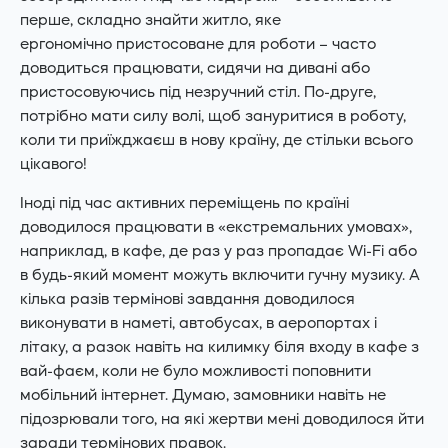
перше, складно знайти житло, яке
ергономічно пристосоване для роботи – часто
доводиться працювати, сидячи на дивані або
пристосовуючись під незручний стіл. По-друге,
потрібно мати силу волі, щоб зануритися в роботу,
коли ти приїжджаєш в нову країну, де стільки всього
цікавого!
Іноді під час активних переміщень по країні
доводилося працювати в «екстремальних умовах»,
наприклад, в кафе, де раз у раз пропадає Wi-Fi або
в будь-який момент можуть включити гучну музику. А
кілька разів термінові завдання доводилося
виконувати в наметі, автобусах, в аеропортах і
літаку, а разок навіть на килимку біля входу в кафе з
вай-фаєм, коли не було можливості поповнити
мобільний інтернет. Думаю, замовники навіть не
підозрювали того, на які жертви мені доводилося йти
заради термінових правок.