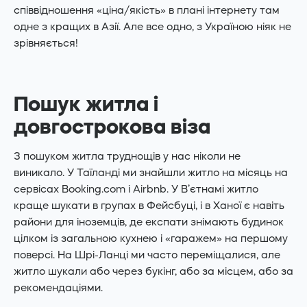
співвідношення «ціна/якість» в плані інтернету там
одне з кращих в Азії. Але все одно, з Україною ніяк не
зрівняється!
Пошук житла і
довгострокова віза
З пошуком житла труднощів у нас ніколи не
виникало. У Таїланді ми знайшли житло на місяць на
сервісах Booking.com і Airbnb. У В’єтнамі житло
краще шукати в групах в Фейсбуці, і в Ханої є навіть
райони для іноземців, де експати знімають будинок
цілком із загальною кухнею і «гаражем» на першому
поверсі. На Шрі-Ланці ми часто переміщалися, але
житло шукали або через букінг, або за місцем, або за
рекомендаціями.