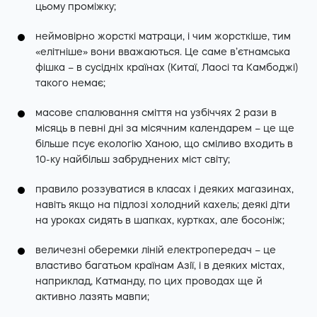
цьому проміжку;
неймовірно жорсткі матраци, і чим жорсткіше, тим
«елітніше» вони вважаються. Це саме в’єтнамська
фішка – в сусідніх країнах (Китаї, Лаосі та Камбоджі)
такого немає;
масове спалювання сміття на узбіччях 2 рази в
місяць в певні дні за місячним календарем – це ще
більше псує екологію Ханою, що сміливо входить в
10-ку найбільш забруднених міст світу;
правило роззуватися в класах і деяких магазинах,
навіть якщо на підлозі холодний кахель; деякі діти
на уроках сидять в шапках, куртках, але босоніж;
величезні оберемки ліній електропередач – це
властиво багатьом країнам Азії, і в деяких містах,
наприклад, Катманду, по цих проводах ще й
активно лазять мавпи;