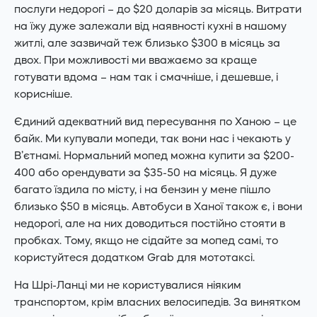
послуги недорогі – до $20 доларів за місяць. Витрати
на їжу дуже залежали від наявності кухні в нашому
житлі, але зазвичай теж близько $300 в місяць за
двох. При можливості ми вважаємо за краще
готувати вдома – нам так і смачніше, і дешевше, і
корисніше.
Єдиний адекватний вид пересування по Ханою – це
байк. Ми купували мопеди, так вони нас і чекають у
В’єтнамі. Нормальний мопед можна купити за $200-
400 або орендувати за $35-50 на місяць. Я дуже
багато їздила по місту, і на бензин у мене пішло
близько $50 в місяць. Автобуси в Ханої також є, і вони
недорогі, але на них доводиться постійно стояти в
пробках. Тому, якщо не сідайте за мопед самі, то
користуйтеся додатком Grab для мототаксі.
На Шрі-Ланці ми не користувалися ніяким
транспортом, крім власних велосипедів. За винятком