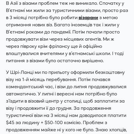
В Азії з візами проблем теж не виникало. Спочатку у
В’єтнамі ми жили за туристичними візами, просто раз
в 3 місяці потрібно було робити
візарани
з метою
отримання нових віз. Багато іноземців так і жили у
В’єтнамі роками до пандемії. Потім почали просто
продовжувати візи через місцевих агентів. Ми ж
через півроку крім фрілансу ще й офіційно
влаштувалися вчителями у в’єтнамські школи. І тоді
питання з візами було остаточно вирішено.
У Шрі-Ланці ми по прильоту оформили безкоштовну
візу на 1-й місяць перебування. Потім почався
комендантський час, і візи до липня продовжувалися
автоматично. У липні і вересні нам потрібно було
з’їздити в візовий центр у столиці, щоб заплатити за
візу і продовжити її до грудня. За продовження
туристичної візи на 3 місяці нам доводилося платити
$45 за людину + $50-100 комісію. Проблем з
продовженням майже ні у кого не було. Знаю хлопців,