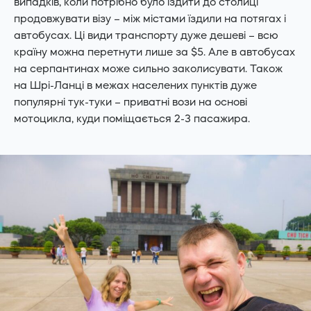
випадків, коли потрібно було їздити до столиці
продовжувати візу – між містами їздили на потягах і
автобусах. Ці види транспорту дуже дешеві – всю
країну можна перетнути лише за $5. Але в автобусах
на серпантинах може сильно заколисувати. Також
на Шрі-Ланці в межах населених пунктів дуже
популярні тук-туки – приватні вози на основі
мотоцикла, куди поміщається 2-3 пасажира.