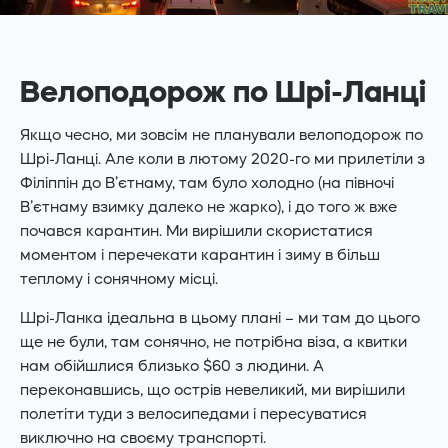
Велоподорож по Шрі-Ланці
Якщо чесно, ми зовсім не планували велоподорож по
Шрі-Ланці. Але коли в лютому 2020-го ми прилетіли з
Філіппін до В’єтнаму, там було холодно (на півночі
В’єтнаму взимку далеко не жарко), і до того ж вже
почався карантин. Ми вирішили скористатися
моментом і перечекати карантин і зиму в більш
теплому і сонячному місці.
Шрі-Ланка ідеальна в цьому плані – ми там до цього
ще не були, там сонячно, не потрібна віза, а квитки
нам обійшлися близько $60 з людини. А
переконавшись, що острів невеликий, ми вирішили
полетіти туди з велосипедами і пересуватися
виключно на своєму транспорті.