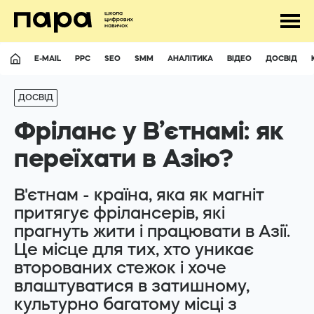
E-MAIL
PPC
SEO
SMM
АНАЛІТИКА
ВІДЕО
ДОСВІД
ДОСВІД
Фріланс у В’єтнамі: як
переїхати в Азію?
UA
RU
В'єтнам - країна, яка як магніт
притягує фрілансерів, які
прагнуть жити і працювати в Азії.
Відповімо майже на усі питання
Це місце для тих, хто уникає
второваних стежок і хоче
hello@para.school
влаштуватися в затишному,
культурно багатому місці з
+380507411693