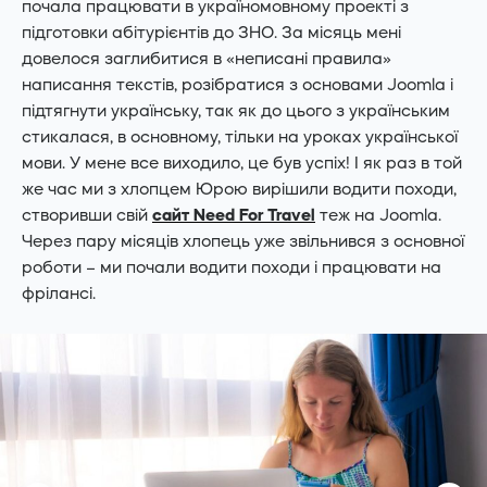
почала працювати в україномовному проекті з
підготовки абітурієнтів до ЗНО. За місяць мені
довелося заглибитися в «неписані правила»
написання текстів, розібратися з основами Joomla і
підтягнути українську, так як до цього з українським
стикалася, в основному, тільки на уроках української
мови. У мене все виходило, це був успіх! І як раз в той
же час ми з хлопцем Юрою вирішили водити походи,
створивши свій
сайт Need For Travel
теж на Joomla.
Через пару місяців хлопець уже звільнився з основної
роботи – ми почали водити походи і працювати на
фрілансі.