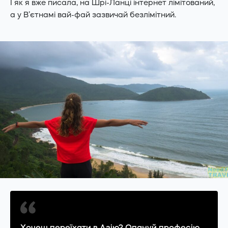
І як я вже писала, на Шрі-Ланці інтернет лімітований,
а у В’єтнамі вай-фай зазвичай безлімітний.
Хочеш переїхати в Азію? Опануй
професію