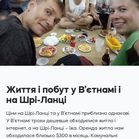
Життя і побут у В’єтнамі і
на Шрі-Ланці
Ціни на Шрі-Ланці та у В’єтнамі приблизно однакові.
У В’єтнамі трохи дешевше обходилися житло і
інтернет, а на Шрі-Ланці – їжа. Оренда житла нам
обходилася близько $300 в місяць. Комунальні