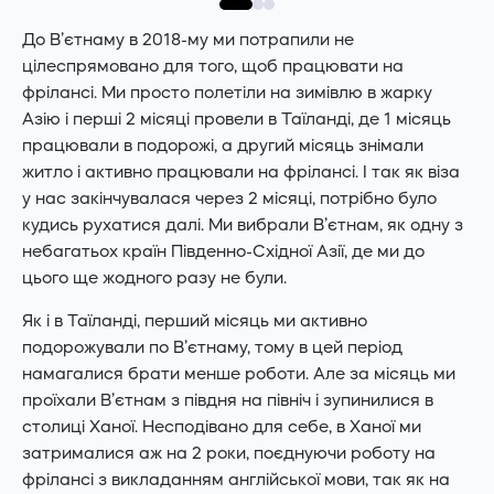
До В’єтнаму в 2018-му ми потрапили не
цілеспрямовано для того, щоб працювати на
фрілансі. Ми просто полетіли на зимівлю в жарку
Азію і перші 2 місяці провели в Таїланді, де 1 місяць
працювали в подорожі, а другий місяць знімали
житло і активно працювали на фрілансі. І так як віза
у нас закінчувалася через 2 місяці, потрібно було
кудись рухатися далі. Ми вибрали В’єтнам, як одну з
небагатьох країн Південно-Східної Азії, де ми до
цього ще жодного разу не були.
Як і в Таїланді, перший місяць ми активно
подорожували по В’єтнаму, тому в цей період
намагалися брати менше роботи. Але за місяць ми
проїхали В’єтнам з півдня на північ і зупинилися в
столиці Ханої. Несподівано для себе, в Ханої ми
затрималися аж на 2 роки, поєднуючи роботу на
фрілансі з викладанням англійської мови, так як на