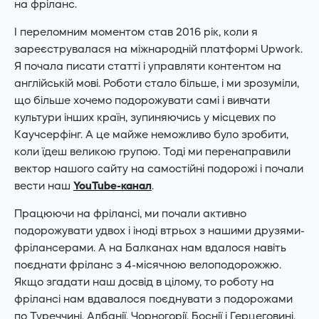
на фріланс.
І переломним моментом став 2016 рік, коли я
зареєструвалася на міжнародній платформі Upwork.
Я почала писати статті і управляти контентом на
англійській мові. Роботи стало більше, і ми зрозуміли,
що більше хочемо подорожувати самі і вивчати
культури інших країн, зупиняючись у місцевих по
Каучсерфінг. А це майже неможливо було зробити,
коли їдеш великою групою. Тоді ми перенаправили
вектор нашого сайту на самостійні подорожі і почали
вести наш
YouTube-канал
.
Працюючи на фрілансі, ми почали активно
подорожувати удвох і іноді втрьох з нашими друзями-
фрілансерами. А на Балканах нам вдалося навіть
поєднати фріланс з 4-місячною велоподорожжю.
Якщо згадати наш досвід в цілому, то роботу на
фрілансі нам вдавалося поєднувати з подорожами
по Туреччині, Албанії, Чорногорії, Боснії і Герцеговині,