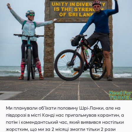
Ми планували об’їхати половину Шрі-Ланки, але на
півдорозі в місті Канді нас пригальмував карантин, а
потім і комендантський час, який виявився настільки
жорстким, що ми за 2 місяці змогли тільки 2 рази