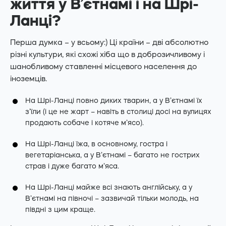
життя у В’єтнамі і на Шрі-
Ланці?
Перша думка – у всьому:) Ці країни – дві абсолютно
різні культури, які схожі хіба що в доброзичливому і
шанобливому ставленні місцевого населення до
іноземців.
На Шрі-Ланці повно диких тварин, а у В’єтнамі їх
з’їли (і це не жарт – навіть в столиці досі на вулицях
продають собаче і котяче м’ясо).
На Шрі-Ланці їжа, в основному, гостра і
вегетаріанська, а у В’єтнамі – багато не гострих
страв і дуже багато м’яса.
На Шрі-Ланці майже всі знають англійську, а у
В’єтнамі на півночі – зазвичай тільки молодь, на
півдні з цим краще.