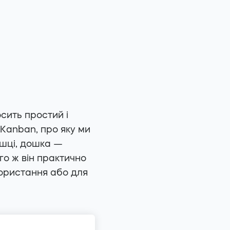
сить простий і
 Kanban, про яку ми
ошці, дошка —
го ж він практично
користання або для