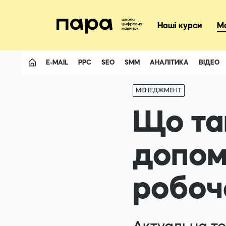
+3805074116
Наші курси
М
E-MAIL
PPC
SEO
SMM
АНАЛІТИКА
ВІДЕО
Facebook
МЕНЕДЖМЕНТ
Telegram
Що так
допома
робоч