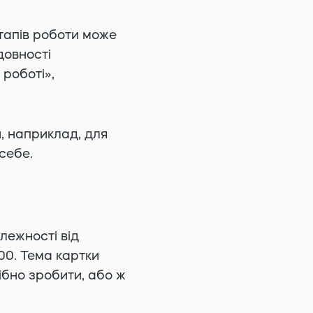
тапів роботи може
довності
 роботі»,
й, наприклад, для
себе.
лежності від
00. Тема картки
ібно зробити, або ж