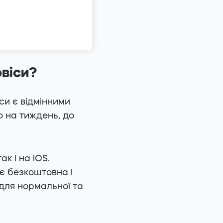
рвіси?
си є відмінними
ю на тиждень, до
ак і на iOS.
є безкоштовна і
 для нормальної та