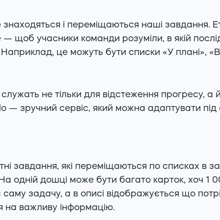
е знаходяться і переміщаються наші завдання. Е
е — щоб учасники команди розуміли, в якій послі
Наприклад, це можуть бути списки «У плані», «В
 служать не тільки для відстеження прогресу, а 
llo — зручний сервіс, який можна адаптувати під 
ні завдання, які переміщаються по списках в за
На одній дошці може бути багато карток, хоч 1 0
 саму задачу, а в описі відображується що потр
я на важливу інформацію.