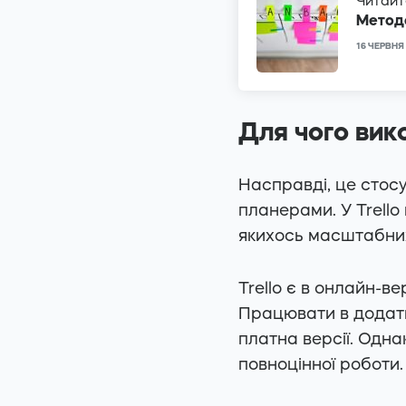
Читайт
Методо
16 ЧЕРВНЯ
Для чого вико
Насправді, це стосу
планерами. У Trello
якихось масштабних
Trello є в онлайн-вер
Працювати в додатк
платна версії. Одн
повноцінної роботи.