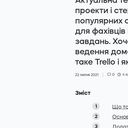
Актуальна те
проекти і ст
популярних с
для фахівців 
завдань. Хоч
ведення дом
таке Trello і 
0
4
х
22 липня 2021
Зміст
Що та
Основ
Додат