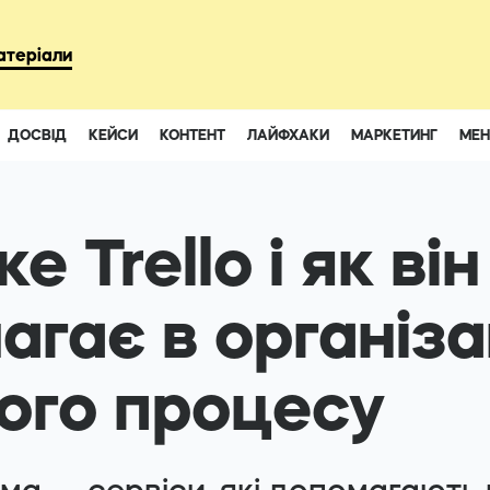
93
атеріали
ДОСВІД
КЕЙСИ
КОНТЕНТ
ЛАЙФХАКИ
МАРКЕТИНГ
МЕ
Instagram
Youtube
е Trello і як він
гає в організа
ого процесу