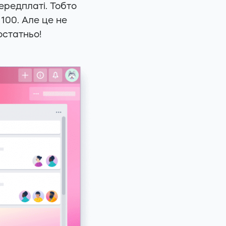
передплаті. Тобто
 100. Але це не
остатньо!