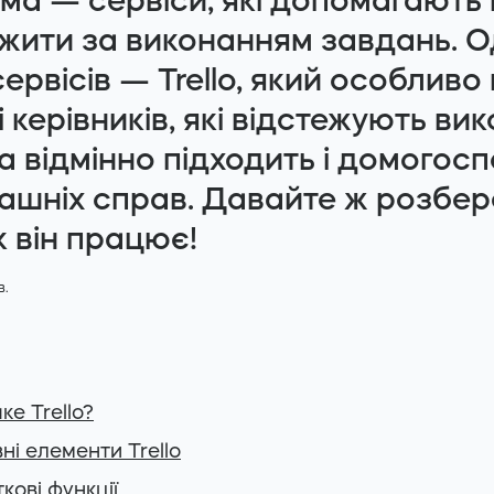
ма — сервіси, які допомагають
ежити за виконанням завдань. О
ервісів — Trello, який особливо
і керівників, які відстежують ви
а відмінно підходить і домогос
ашніх справ. Давайте ж розбер
як він працює!
в.
ке Trello?
ні елементи Trello
кові функції