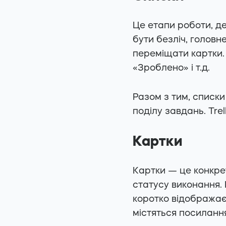
Це етапи роботи, д
бути безліч, головн
переміщати картки. 
«Зроблено» і т.д.
Разом з тим, списки
поділу завдань. Tre
Картки
Картки — це конкрет
статусу виконання. 
коротко відображає
містяться посиланн