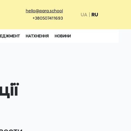
hello@para.school
UA
RU
+380507411693
НЕДЖМЕНТ
НАТХНЕННЯ
НОВИНИ
ції