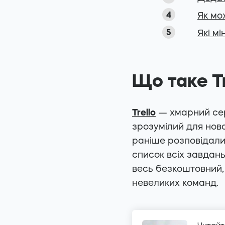
Як мо
Які мі
Що таке Tr
Trello
— хмарний серв
зрозумілий для нов
раніше розповідали
список всіх завдань
весь безкоштовний, 
невеликих команд.