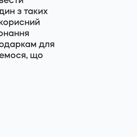
 вести
дин з таких
 корисний
конання
подаркам для
емося, що