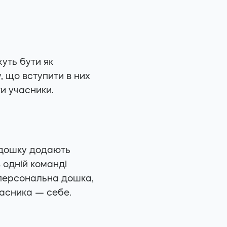
жуть бути як
, що вступити в них
и учасники.
у дошку додають
 одній команді
 персональна дошка,
часника — себе.