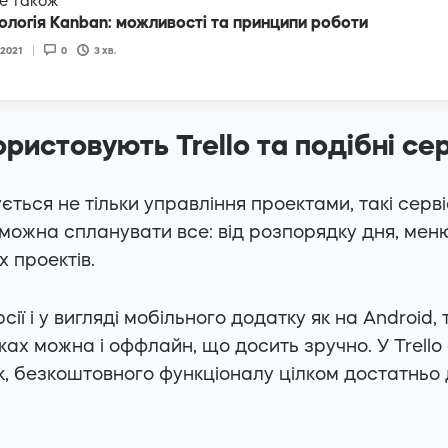
е також
логія Kanban: можливості та принципи роботи
 2021
0
3
хв.
ристовують Trello та подібні се
ється не тільки управління проектами, такі серві
 можна спланувати все: від розпорядку дня, мен
 проектів.
сії і у вигляді мобільного додатку як на Android, т
ах можна і оффлайн, що досить зручно. У Trello 
ак, безкоштовного функціоналу цілком достатньо