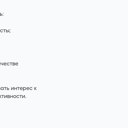
ь:
сты;
ичестве
ать интерес к
ктивности.