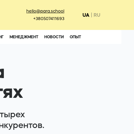
hello@para.school
UA
RU
+380507411693
НГ
МЕНЕДЖМЕНТ
НОВОСТИ
ОПЫТ
а
тях
етырех
нкурентов.