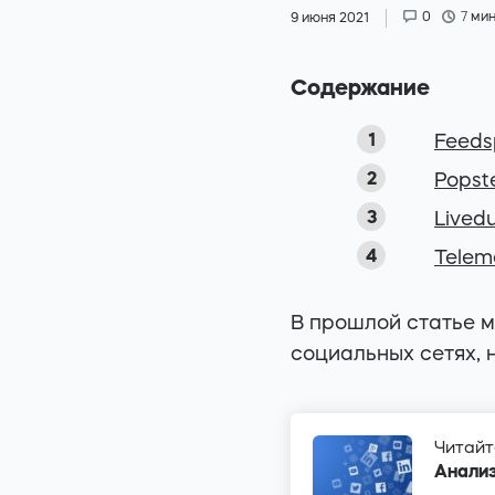
0
7
мин
9 июня 2021
Содержание
Feeds
Popst
Lived
Telem
В прошлой статье м
социальных сетях, 
Читайт
Анализ