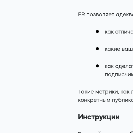
ER позволяет адекв
как отлич
какие ваш
как сдела
подписчик
Такие метрики, как
конкретным публика
Инструкции