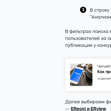
В строку
“Анализи
В фильтрах поиска
пользователей за 
публикации у конк
Читайт
Как пр
23 ДЕКАБР
Далее выбираем фи
—
ERpost и ERview
.