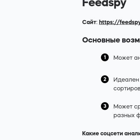
Feedspy
Сайт
:
https://feedsp
Основные воз
Может ан
Идеален 
сортиров
Может ср
разных ф
Какие соцсети анал