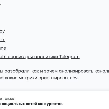
.
py
ers
une
etr: сервис для аналитики Telegram
ы разобрали: как и зачем анализировать канал
на какие метрики ориентироваться.
е также
 социальных сетей конкурентов