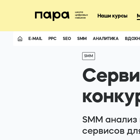
+3805074116
Наши курсы
E-MAIL
PPC
SEO
SMM
АНАЛИТИКА
ВДОХН
Facebook
SMM
Telegram
Серви
конку
SMM анализ к
сервисов дл