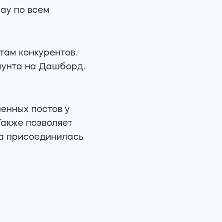
day по всем
там конкурентов.
аунта на Дашборд.
енных постов у
Также позволяет
да присоединилась