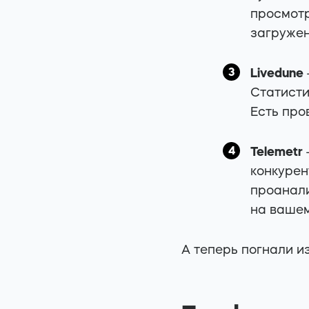
просмотр
загружен
Livedune
Статисти
Есть про
Telemetr
конкурен
проанали
на вашем
А теперь погнали и