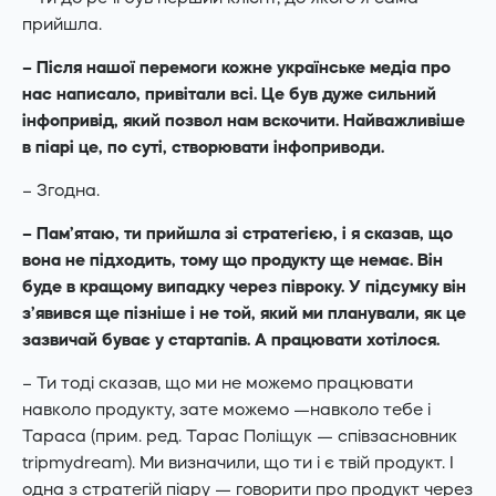
прийшла.
– Після нашої перемоги кожне українське медіа про
нас написало, привітали всі. Це був дуже сильний
інфопривід, який позвол нам вскочити. Найважливіше
в піарі це, по суті, створювати інфоприводи.
– Згодна.
– Пам’ятаю, ти прийшла зі стратегією, і я сказав, що
вона не підходить, тому що продукту ще немає. Він
буде в кращому випадку через півроку. У підсумку він
з’явився ще пізніше і не той, який ми планували, як це
зазвичай буває у стартапів. А працювати хотілося.
– Ти тоді сказав, що ми не можемо працювати
навколо продукту, зате можемо —навколо тебе і
Тараса (прим. ред. Тарас Поліщук — співзасновник
tripmydream). Ми визначили, що ти і є твій продукт. І
одна з стратегій піару — говорити про продукт через