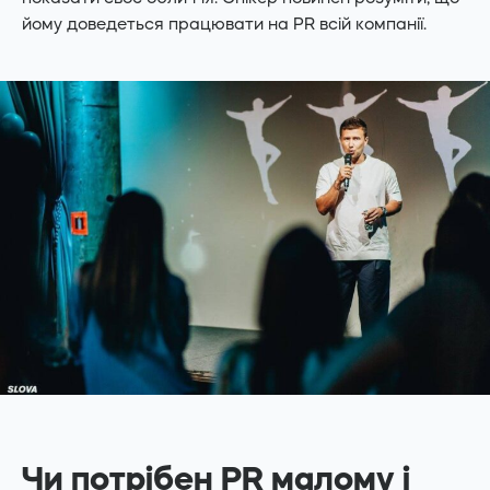
йому доведеться працювати на PR всій компанії.
Чи потрібен PR малому і