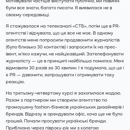
мотивували частіше виступати публічно, ми повинні
були все знати, багато писати. Я виявилася не в
своєму середовищі.
Я стажувалася на телеканалі «СТБ», потім ще в PR-
агентстві і відчувала, що це все не моє. В одному
агентстві мене попросили продзвонити журналістів
(було близько 30 контактів) і запросити їх на прес-
івент, м’яко кажучи, не найцікавіший. Зателефонувати
журналісту — це в принципі найбільша помилка. Мені
відмовили 30 разів за 30 хвилин. І я подумала, що це і
є PR — дзвонити, запрошувати і отримувати таку
реакцію.
На третьому-четвертому курсі я захопилася модою.
Разом з партнером ми створили агентство по
промоушену fashion-бізнесів українських дизайнерів і
брендів. Відразу ж орендували офіс, хоча ще не було
грошей. Почали просувати українські бренди.
Приблизно через півроку-рік ми з колегою