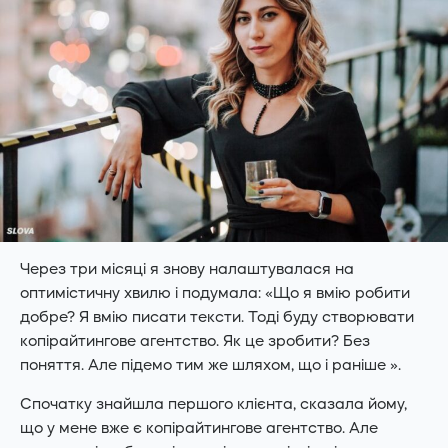
Через три місяці я знову налаштувалася на
оптимістичну хвилю і подумала: «Що я вмію робити
добре? Я вмію писати тексти. Тоді буду створювати
копірайтингове агентство. Як це зробити? Без
поняття. Але підемо тим же шляхом, що і раніше ».
Спочатку знайшла першого клієнта, сказала йому,
що у мене вже є копірайтингове агентство. Але