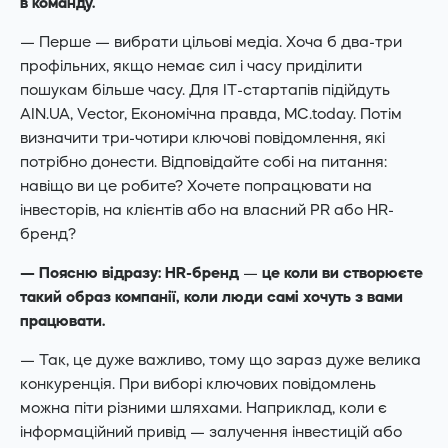
в команду.
— Перше — вибрати цільові медіа. Хоча б два-три
профільних, якщо немає сил і часу приділити
пошукам більше часу. Для IT-стартапів підійдуть
AIN.UA, Vector, Економічна правда, MC.today. Потім
визначити три-чотири ключові повідомлення, які
потрібно донести. Відповідайте собі на питання:
навіщо ви це робите? Хочете попрацювати на
інвесторів, на клієнтів або на власний PR або HR-
бренд?
— Поясню відразу: HR-бренд
—
це коли ви створюєте
такий образ компанії, коли люди самі хочуть з вами
працювати.
— Так, це дуже важливо, тому що зараз дуже велика
конкуренція. При виборі ключових повідомлень
можна піти різними шляхами. Наприклад, коли є
інформаційний привід — залучення інвестицій або