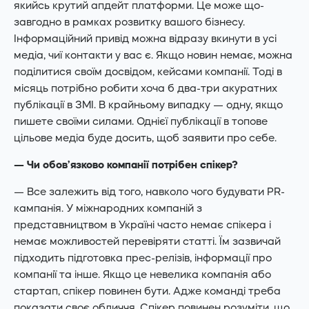
якийсь крутий апдейт платформи. Це може що-
завгодно в рамках розвитку вашого бізнесу.
Інформаційний привід можна відразу вкинути в усі
медіа, чиї контакти у вас є. Якщо новин немає, можна
поділитися своїм досвідом, кейсами компанії. Тоді в
місяць потрібно робити хоча б два-три акуратних
публікації в ЗМІ. В крайньому випадку — одну, якщо
пишете своїми силами. Однієї публікації в топове
цільове медіа буде досить, щоб заявити про себе.
— Чи обов’язково компанії потрібен спікер?
— Все залежить від того, навколо чого будувати PR-
кампанія. У міжнародних компаній з
представництвом в Україні часто немає спікера і
немає можливостей перевіряти статті. Їм зазвичай
підходить підготовка прес-релізів, інформації про
компанії та інше. Якщо це невелика компанія або
стартап, спікер повинен бути. Адже команді треба
показати своє обличчя. Спікер повинен розуміти, що