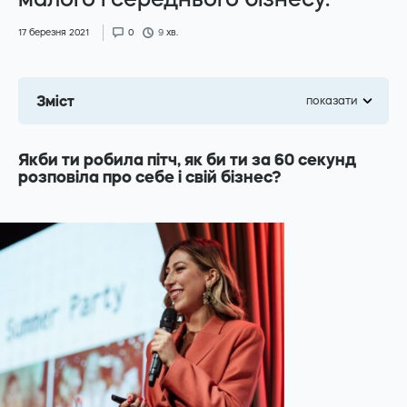
17 березня 2021
0
9
хв.
Facebook
Instagram
Зміст
показати
Telegram
Youtube
Якби ти робила пітч, як би ти за 60 секунд
розповіла про себе і свій бізнес?