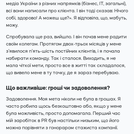
медіа України з різних напрямків (бізнес, IT, загальні),
всі вони написали про клієнта. І він тоді сказав: Нічого
собі, здорово! А можеш ще?». Я відповіла, що, мабуть,
можу.
Спробувала ще раз, вийшло. І він почав мене радити
своїм колегам. Протягом двох-трьох місяців у мене
з’явилося п’ять-шість постійних клієнтів, і я почала
набирати команду. Так і сталося. Виходить, я не
мала чіткої мети, просто все в житті так складалося,
що вивело мене в ту точку, де я зараз перебуваю.
Що важливіше: гроші чи задоволення?
Задоволення. Моя мета ніколи не була в грошах. Я
часто робила щось безкоштовно або, якщо у мене
була можливість, просто допомагала. Перший час
мій заробіток в PR був настільки низьким, що його
можна порівняти з гонораром стажиста компанії.