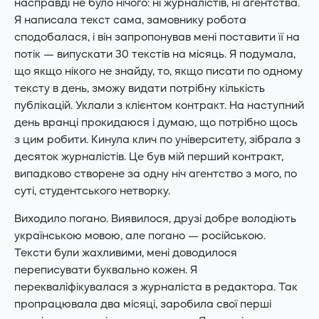
насправді не було нічого: ні журналістів, ні агентства.
Я написала текст сама, замовнику робота
сподобалася, і він запропонував мені поставити її на
потік — випускати 30 текстів на місяць. Я подумала,
що якщо нікого не знайду, то, якщо писати по одному
тексту в день, зможу видати потрібну кількість
публікацій. Уклали з клієнтом контракт. На наступний
день вранці прокидаюся і думаю, що потрібно щось
з цим робити. Кинула клич по університету, зібрала з
десяток журналістів. Це був мій перший контракт,
випадково створене за одну ніч агентство з мого, по
суті, студентського нетворку.
Виходило погано. Виявилося, друзі добре володіють
українською мовою, але погано — російською.
Тексти були жахливими, мені доводилося
переписувати буквально кожен. Я
перекваліфікувалася з журналіста в редактора. Так
пропрацювала два місяці, заробила свої перші