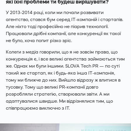
які їхні проблеми ти будеш вирішувати?
У 2013-2014 році, коли ми почали розвивати
агентство, стався бум серед IT-компаній і стартапів.
Але ніхто тоді професійно не піарив технології.
Працювали дрібні компанії, але конкуренції як такої
не було, хоча попит різко зріс.
Колеги з медіа говорили, що я не зовсім права, що
конкуренція є, і все великі агентства займаються тим
же. Однак ми були іншими. SLOVA Tech PR — по суті
такий же стартап, як і будь-яка інша IT-компанія,
тому ми ближче до них. Вийшло відразу ж влитися в
тусовку. Тому що великі PR-компанії довго
розробляли стратегію, створювали звіти. А ми
адаптувалися швидше. Ми відрізнялися тим, що
співпрацюємо виключно з IT.