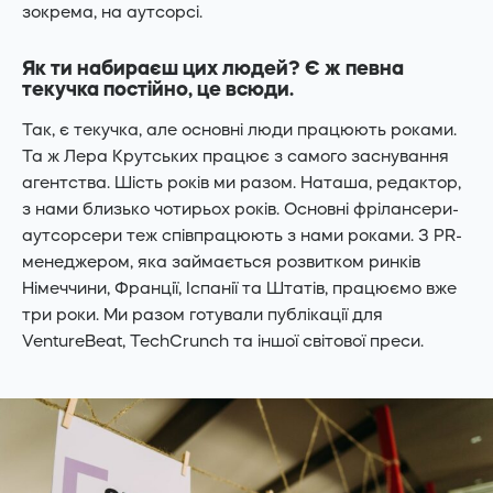
зокрема, на аутсорсі.
Як ти набираєш цих людей? Є ж певна
текучка постійно, це всюди.
Так, є текучка, але основні люди працюють роками.
Та ж Лера Крутських працює з самого заснування
агентства. Шість років ми разом. Наташа, редактор,
з нами близько чотирьох років. Основні фрілансери-
аутсорсери теж співпрацюють з нами роками. З PR-
менеджером, яка займається розвитком ринків
Німеччини, Франції, Іспанії та Штатів, працюємо вже
три роки. Ми разом готували публікації для
VentureBeat, TechCrunch та іншої світової преси.