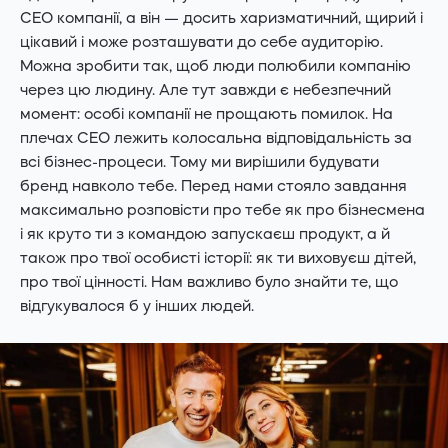
CEO компанії, а він — досить харизматичний, щирий і
цікавий і може розташувати до себе аудиторію.
Можна зробити так, щоб люди полюбили компанію
через цю людину. Але тут завжди є небезпечний
момент: особі компанії не прощають помилок. На
плечах CEO лежить колосальна відповідальність за
всі бізнес-процеси. Тому ми вирішили будувати
бренд навколо тебе. Перед нами стояло завдання
максимально розповісти про тебе як про бізнесмена
і як круто ти з командою запускаєш продукт, а й
також про твої особисті історії: як ти виховуєш дітей,
про твої цінності. Нам важливо було знайти те, що
відгукувалося б у інших людей.