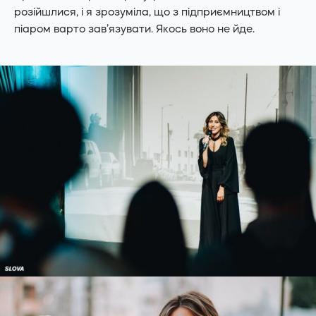
розійшлися, і я зрозуміла, що з підприємництвом і
піаром варто зав’язувати. Якось воно не йде.