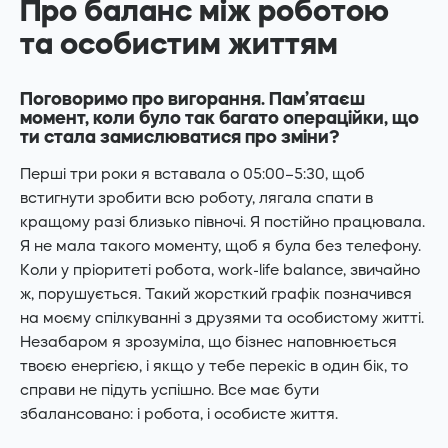
Про баланс між роботою
та особистим життям
Поговоримо про вигорання. Пам’ятаєш
момент, коли було так багато операційки, що
ти стала замислюватися про зміни?
Перші три роки я вставала о 05:00–5:30, щоб
встигнути зробити всю роботу, лягала спати в
кращому разі близько півночі. Я постійно працювала.
Я не мала такого моменту, щоб я була без телефону.
Коли у пріоритеті робота, work-life balance, звичайно
ж, порушується. Такий жорсткий графік позначився
на моєму спілкуванні з друзями та особистому житті.
Незабаром я зрозуміла, що бізнес наповнюється
твоєю енергією, і якщо у тебе перекіс в один бік, то
справи не підуть успішно. Все має бути
збалансовано: і робота, і особисте життя.