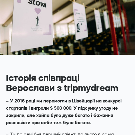
Історія співпраці
Верослави з tripmydream
– У 2016 році ми перемогли в Швейцарії на конкурсі
стартапів і виграли $ 500 000. У підсумку угоду не
закрили, але хайпа було дуже багато і бажання
розповісти про себе теж було багато.
– Ти до речі був перший клієнт, до якого я сама