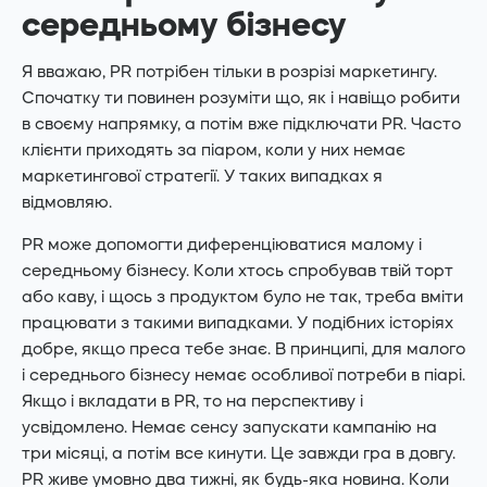
середньому бізнесу
Я вважаю, PR потрібен тільки в розрізі маркетингу.
Спочатку ти повинен розуміти що, як і навіщо робити
в своєму напрямку, а потім вже підключати PR. Часто
клієнти приходять за піаром, коли у них немає
маркетингової стратегії. У таких випадках я
відмовляю.
PR може допомогти диференціюватися малому і
середньому бізнесу. Коли хтось спробував твій торт
або каву, і щось з продуктом було не так, треба вміти
працювати з такими випадками. У подібних історіях
добре, якщо преса тебе знає. В принципі, для малого
і середнього бізнесу немає особливої потреби в піарі.
Якщо і вкладати в PR, то на перспективу і
усвідомлено. Немає сенсу запускати кампанію на
три місяці, а потім все кинути. Це завжди гра в довгу.
PR живе умовно два тижні, як будь-яка новина. Коли