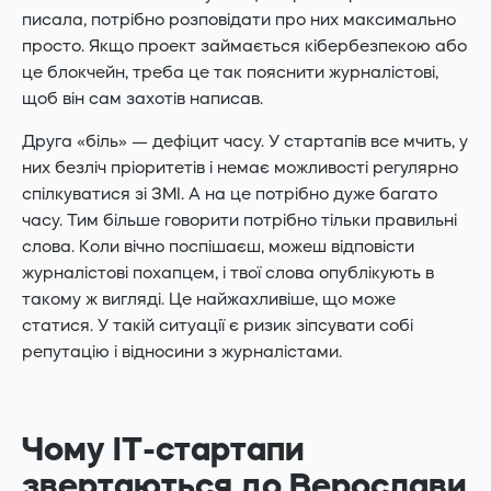
писала, потрібно розповідати про них максимально
просто. Якщо проект займається кібербезпекою або
це блокчейн, треба це так пояснити журналістові,
щоб він сам захотів написав.
Друга «біль» — дефіцит часу. У стартапів все мчить, у
них безліч пріоритетів і немає можливості регулярно
спілкуватися зі ЗМІ. А на це потрібно дуже багато
часу. Тим більше говорити потрібно тільки правильні
слова. Коли вічно поспішаєш, можеш відповісти
журналістові похапцем, і твої слова опублікують в
такому ж вигляді. Це найжахливіше, що може
статися. У такій ситуації є ризик зіпсувати собі
репутацію і відносини з журналістами.
Чому IT-стартапи
звертаються до Верослави