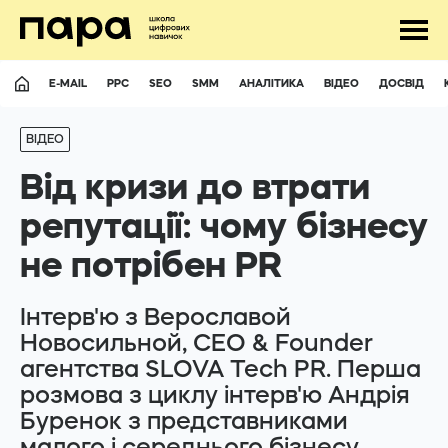
E-MAIL
PPC
SEO
SMM
АНАЛІТИКА
ВІДЕО
ДОСВІД
ВІДЕО
Від кризи до втрати
репутації: чому бізнесу
не потрібен PR
UA
RU
Інтерв'ю з Верославой
Новосильной, CEO & Founder
Відповімо майже на усі питання
агентства SLOVA Tech PR. Перша
hello@para.school
розмова з циклу інтерв'ю Андрія
Буренок з представниками
+380507411693
малого і середнього бізнесу.