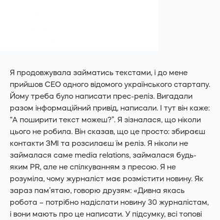
Я продовжувала займатись текстами, і до мене
прийшов СЕО одного відомого українського стартапу.
Йому треба було написати прес-реліз. Вигадали
разом інформаційний привід, написали. І тут він каже:
“А поширити текст можеш?”. Я зізналася, що ніколи
цього не робила. Він сказав, що це просто: збираєш
контакти ЗМІ та розсилаєш їм реліз. Я ніколи не
займалася саме media relations, займалася будь-
яким PR, але не спілкуванням з пресою. Я не
розуміла, чому журналіст має розмістити новину. Як
зараз пам’ятаю, говорю друзям: «Дивна якась
робота – потрібно надіслати новину 30 журналістам,
і вони мають про це написати. У підсумку, всі топові