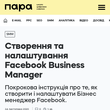
E-MAIL
PPC
SEO
SMM
АНАЛІТИКА
ВІДЕО
ДОСВІД
SMM
Створення та
налаштування
Facebook Business
UA
RU
Manager
Відповімо майже на усі питання
Покрокова інструкція про те, як
створити і налаштувати Бізнес
hello@para.school
менеджер Facebook.
+380507411693
24 листопада 2020
0
5
хв.