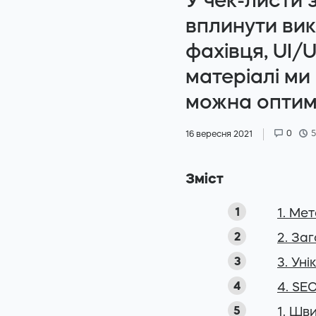
У чек-листи 
вплинути ви
фахівця, UI/
матеріалі ми
можна оптимі
0
5
16 вересня 2021
Зміст
1. Ме
2. За
3. Уні
4. SE
1. Шв