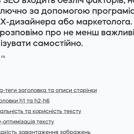
з SEO входить безліч факторів, н
ключно за допомогою програміс
UX-дизайнера або маркетолога.
 розповімо про не менш важливі 
зувати самостійно.
хв.
та-теги заголовка та описи сторінки
головки h1 та h2-h6
кальність та корисність тексту
O-оптимізація тексту
идкість завантаження зображень