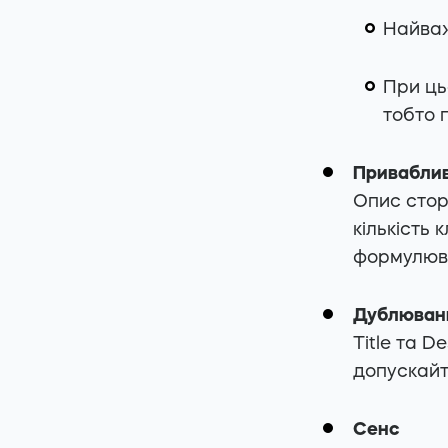
Найваж
При ць
тобто п
Привабливі
Опис сторі
кількість 
формулюва
Дублювання
Title та D
допускайт
Сенс