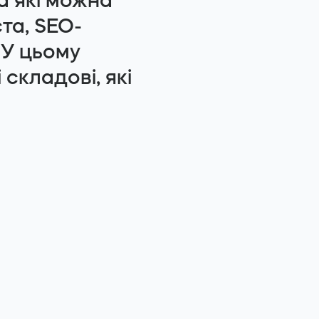
а які можна
та, SEO-
 У цьому
складові, які