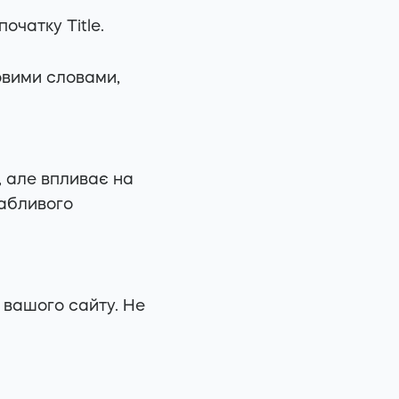
чатку Title.
вими словами,
, але впливає на
вабливого
і вашого сайту. Не