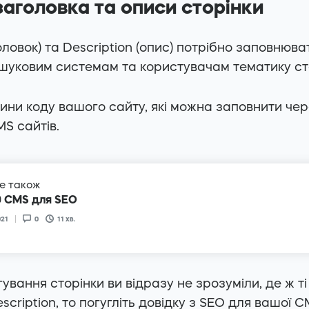
заголовка та описи сторінки
головок) та Description (опис) потрібно заповнюв
шуковим системам та користувачам тематику ст
тини коду вашого сайту, які можна заповнити че
S сайтів.
е також
0 CMS для SEO
021
0
11
хв.
ування сторінки ви відразу не зрозуміли, де ж ті
escription, то погугліть довідку з SEO для вашої C