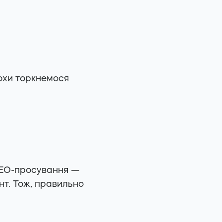
рохи торкнемося
 SEO-просування —
нт. Тож, правильно