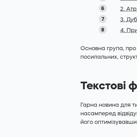
2. Ат
3. Ду
4. Пр
Основна група, про
посилальних, струк
Текстові 
Гарна новина для т
насамперед відвідув
його оптимізувавши