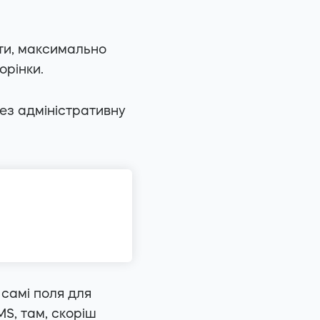
ати, максимально
орінки.
рез адміністративну
 самі поля для
MS, там, скоріш