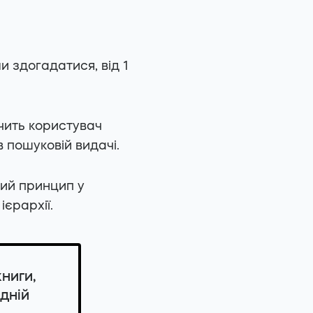
и здогадатися, від 1
ачить користувач
в пошуковій видачі.
ний принцип у
ієрархії.
ниги,
дній