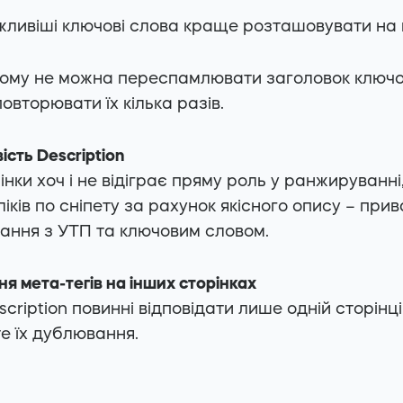
ливіші ключові слова краще розташовувати на по
ому не можна переспамлювати заголовок ключо
овторювати їх кілька разів.
сть Description
нки хоч і не відіграє пряму роль у ранжируванні
кліків по сніпету за рахунок якісного опису – при
ння з УТП та ключовим словом.
 мета-тегів на інших сторінках
escription повинні відповідати лише одній сторінц
е їх дублювання.