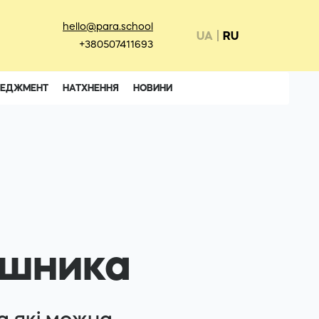
hello@para.school
UA
RU
+380507411693
НЕДЖМЕНТ
НАТХНЕННЯ
НОВИНИ
ошника