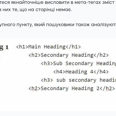
еся якнайточніше висловити в мета-тегах зміст 
 них те, що на сторінці немає.
пного пункту, який пошуковики також аналізую