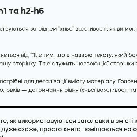
h1 та h2-h6
лізуються за рівнем їхньої важливості, як ви могл
няється від Title тим, що є назвою тексту, який б
шу сторінку. Title служить назвою цієї сторінки 
потрібні для деталізації вмісту матеріалу. Голов
оловків — дотримання рівня їхньої важливості та 
те, як використовуються заголовки в змісті к
е дуже схоже, просто книга поміщається на о