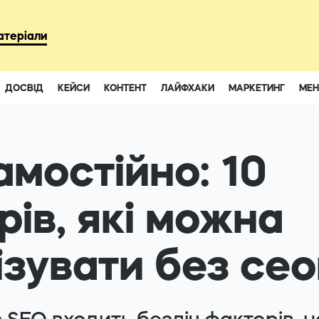
93
атеріали
ДОСВІД
КЕЙСИ
КОНТЕНТ
ЛАЙФХАКИ
МАРКЕТИНГ
МЕ
Instagram
Youtube
амостійно: 10
ів, які можна
ізувати без се