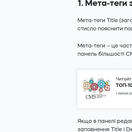
1. Мета-теги 
Мета-теги Title (за
стисло пояснити по
Мета-теги – це час
панель більшості CM
Читайт
ТОП-1
1 ЛИПНЯ 2
Якщо в панелі редаг
заповнення Title і D