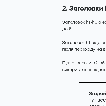
2. Заголовки 
Заголовок h1-h6 ана
до 6.
Заголовок h1 відріз
після переходу на ва
Підзаголовки h2-h6 
використанні підзаг
Згадай
тут вс