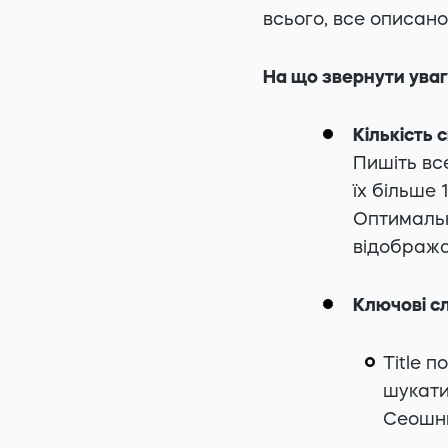
всього, все описано
На що звернути уваг
Кількість 
Пишіть вс
їх більше 
Оптимальн
відобража
Ключові с
Title 
шукати
Сеошни