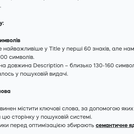
.
у:
символів
е найважливіше у Title у перші 60 знаків, але н
100 символів.
а довжина Description – близько 130-160 симво
лось у пошуковій видачі.
лова
повинен містити ключові слова, за допомогою яки
 цю сторінку у пошуковій системі.
ки перед оптимізацією збирають
семантичне я