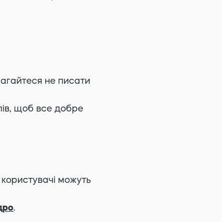
амагайтеся не писати
лів, щоб все добре
х користувачі можуть
дро
.