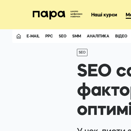
+3805074116
Наші курси
М
E-MAIL
PPC
SEO
SMM
АНАЛІТИКА
ВІДЕО
Facebook
SEO
Telegram
SEO с
фактор
оптим