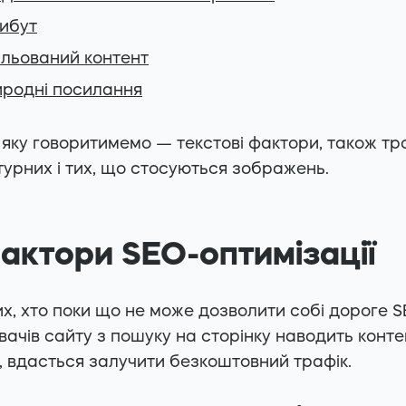
рибут
бльований контент
иродні посилання
 яку говоритимемо — текстові фактори, також т
турних і тих, що стосуються зображень.
фактори SEO-оптимізації
их, хто поки що не може дозволити собі дороге
ачів сайту з пошуку на сторінку наводить конте
, вдасться залучити безкоштовний трафік.