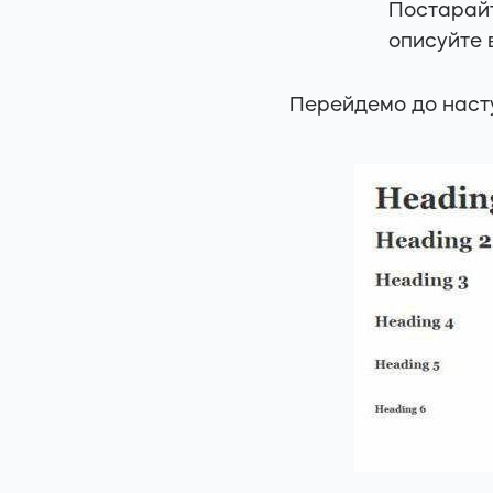
Постарайт
описуйте в
Перейдемо до насту